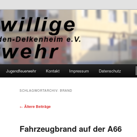
Feuerwehr Wiesbaden-Delkenhei
Jugendfeuerwehr
Kontakt
Impressum
Datenschutz
SCHLAGWORTARCHIV:
BRAND
Beitragsnavigation
←
Ältere Beiträge
Fahrzeugbrand auf der A66