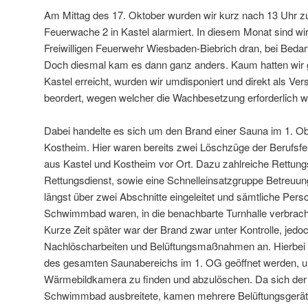
Am Mittag des 17. Oktober wurden wir kurz nach 13 Uhr 
Feuerwache 2 in Kastel alarmiert. In diesem Monat sind w
Freiwilligen Feuerwehr Wiesbaden-Biebrich dran, bei Beda
Doch diesmal kam es dann ganz anders. Kaum hatten wir 
Kastel erreicht, wurden wir umdisponiert und direkt als Ver
beordert, wegen welcher die Wachbesetzung erforderlich w
Dabei handelte es sich um den Brand einer Sauna im 1. 
Kostheim. Hier waren bereits zwei Löschzüge der Berufsf
aus Kastel und Kostheim vor Ort. Dazu zahlreiche Rettung
Rettungsdienst, sowie eine Schnelleinsatzgruppe Betreuu
längst über zwei Abschnitte eingeleitet und sämtliche Pers
Schwimmbad waren, in die benachbarte Turnhalle verbracht
Kurze Zeit später war der Brand zwar unter Kontrolle, jedo
Nachlöscharbeiten und Belüftungsmaßnahmen an. Hierbei
des gesamten Saunabereichs im 1. OG geöffnet werden, um
Wärmebildkamera zu finden und abzulöschen. Da sich de
Schwimmbad ausbreitete, kamen mehrere Belüftungsgerät