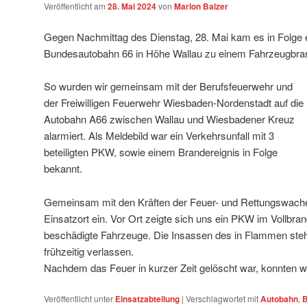
Veröffentlicht am
28. Mai 2024
von
Marlon Balzer
Gegen Nachmittag des Dienstag, 28. Mai kam es in Folge ei
Bundesautobahn 66 in Höhe Wallau zu einem Fahrzeugbra
So wurden wir gemeinsam mit der Berufsfeuerwehr und
der Freiwilligen Feuerwehr Wiesbaden-Nordenstadt auf die
Autobahn A66 zwischen Wallau und Wiesbadener Kreuz
alarmiert. Als Meldebild war ein Verkehrsunfall mit 3
beteiligten PKW, sowie einem Brandereignis in Folge
bekannt.
Gemeinsam mit den Kräften der Feuer- und Rettungswache 3
Einsatzort ein. Vor Ort zeigte sich uns ein PKW im Vollbra
beschädigte Fahrzeuge. Die Insassen des in Flammen ste
frühzeitig verlassen.
Nachdem das Feuer in kurzer Zeit gelöscht war, konnten w
Veröffentlicht unter
Einsatzabteilung
|
Verschlagwortet mit
Autobahn
,
B