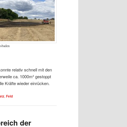
esbaden
onnte relativ schnell mit den
erweile ca. 1000m² gestoppt
e Kräfte wieder einrücken.
atz
,
Feld
reich der