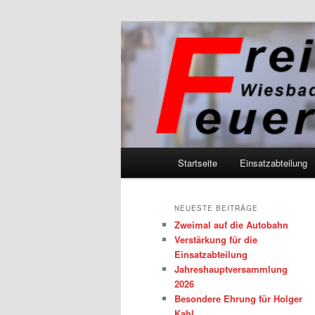
Zum
Zum
primären
sekundären
Inhalt
Inhalt
Freiwillige 
springen
springen
eV
Hauptmenü
Startseite
Einsatzabteilung
NEUESTE BEITRÄGE
Zweimal auf die Autobahn
Verstärkung für die
Einsatzabteilung
Jahreshauptversammlung
2026
Besondere Ehrung für Holger
Kahl