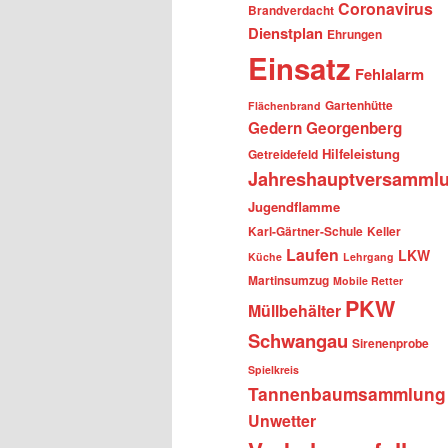
Coronavirus
Brandverdacht
Dienstplan
Ehrungen
Einsatz
Fehlalarm
Gartenhütte
Flächenbrand
Gedern
Georgenberg
Hilfeleistung
Getreidefeld
Jahreshauptversamml
Jugendflamme
Karl-Gärtner-Schule
Keller
Laufen
LKW
Küche
Lehrgang
Martinsumzug
Mobile Retter
PKW
Müllbehälter
Schwangau
Sirenenprobe
Spielkreis
Tannenbaumsammlung
Unwetter