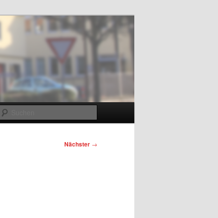
m
Suchen
Nächster
→