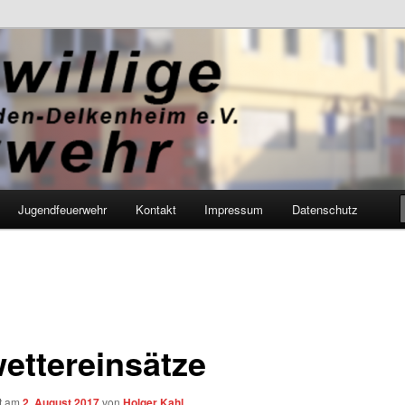
Feuerwehr Wiesbaden-Delkenhei
Jugendfeuerwehr
Kontakt
Impressum
Datenschutz
ettereinsätze
ht am
2. August 2017
von
Holger Kahl