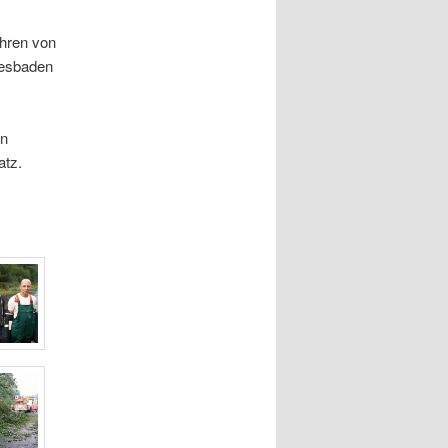
ehren von
iesbaden
en
atz.