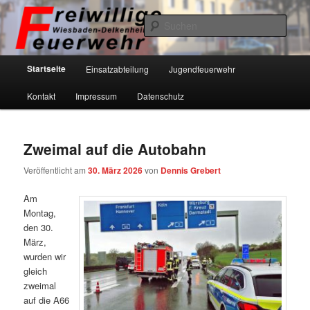
Zum
Zum
primären
sekundären
Such
Inhalt
Inhalt
springen
springen
Freiwillige Feuerwehr Wiesbaden-
Hauptmenü
Startseite
Einsatzabteilung
Jugendfeuerwehr
Delkenheim eV
Kontakt
Impressum
Datenschutz
Zweimal auf die Autobahn
Veröffentlicht am
30. März 2026
von
Dennis Grebert
Am
Montag,
den 30.
März,
wurden wir
gleich
zweimal
auf die A66