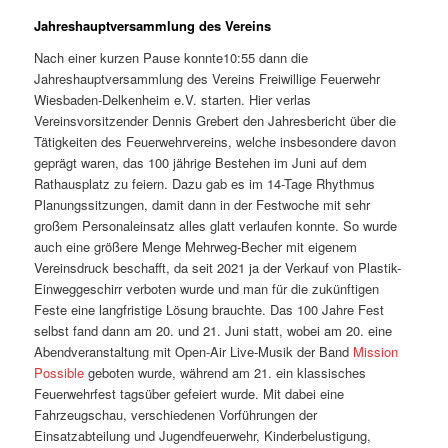
Jahreshauptversammlung des Vereins
Nach einer kurzen Pause konnte10:55 dann die
Jahreshauptversammlung des Vereins Freiwillige Feuerwehr
Wiesbaden-Delkenheim e.V. starten. Hier verlas
Vereinsvorsitzender Dennis Grebert den Jahresbericht über die
Tätigkeiten des Feuerwehrvereins, welche insbesondere davon
geprägt waren, das 100 jährige Bestehen im Juni auf dem
Rathausplatz zu feiern. Dazu gab es im 14-Tage Rhythmus
Planungssitzungen, damit dann in der Festwoche mit sehr
großem Personaleinsatz alles glatt verlaufen konnte. So wurde
auch eine größere Menge Mehrweg-Becher mit eigenem
Vereinsdruck beschafft, da seit 2021 ja der Verkauf von Plastik-
Einweggeschirr verboten wurde und man für die zukünftigen
Feste eine langfristige Lösung brauchte. Das 100 Jahre Fest
selbst fand dann am 20. und 21. Juni statt, wobei am 20. eine
Abendveranstaltung mit Open-Air Live-Musik der Band
Mission
Possible
geboten wurde, während am 21. ein klassisches
Feuerwehrfest tagsüber gefeiert wurde. Mit dabei eine
Fahrzeugschau, verschiedenen Vorführungen der
Einsatzabteilung und Jugendfeuerwehr, Kinderbelustigung,