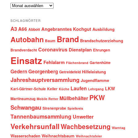
Archiv
SCHLAGWÖRTER
A3
A66
Angebranntes Kochgut
Ausbildung
Abbott
Brand
Autobahn
Brandschutzerziehung
Baum
Coronavirus
Dienstplan
Brandverdacht
Ehrungen
Einsatz
Fehlalarm
Gartenhütte
Flächenbrand
Gedern
Georgenberg
Hilfeleistung
Getreidefeld
Jahreshauptversammlung
Jugendflamme
Laufen
LKW
Karl-Gärtner-Schule
Keller
Küche
Lehrgang
PKW
Müllbehälter
Martinsumzug
Mobile Retter
Schwangau
Sirenenprobe
Spielkreis
Tannenbaumsammlung
Unwetter
Verkehrsunfall
Wachbesetzung
Warntag
Wasserschaden
Weihnachtsbaum
Weihnachtsfeier