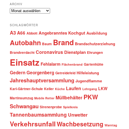
ARCHIV
Archiv
SCHLAGWÖRTER
A3
A66
Angebranntes Kochgut
Ausbildung
Abbott
Brand
Autobahn
Brandschutzerziehung
Baum
Coronavirus
Dienstplan
Brandverdacht
Ehrungen
Einsatz
Fehlalarm
Gartenhütte
Flächenbrand
Gedern
Georgenberg
Hilfeleistung
Getreidefeld
Jahreshauptversammlung
Jugendflamme
Laufen
LKW
Karl-Gärtner-Schule
Keller
Küche
Lehrgang
PKW
Müllbehälter
Martinsumzug
Mobile Retter
Schwangau
Sirenenprobe
Spielkreis
Tannenbaumsammlung
Unwetter
Verkehrsunfall
Wachbesetzung
Warntag