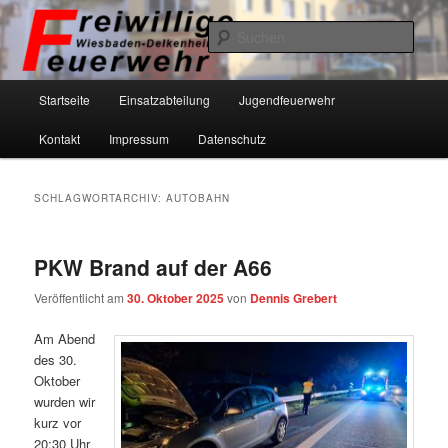
Zum
Zum
primären
sekundären
Such
Inhalt
Inhalt
springen
springen
Freiwillige Feuerwehr Wiesbaden-
Hauptmenü
Startseite
Einsatzabteilung
Jugendfeuerwehr
Delkenheim eV
Kontakt
Impressum
Datenschutz
SCHLAGWORTARCHIV:
AUTOBAHN
PKW Brand auf der A66
Veröffentlicht am
30. Oktober 2025
von
Dennis Grebert
Am Abend
des 30.
Oktober
wurden wir
kurz vor
20:30 Uhr