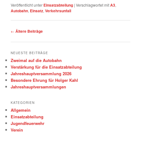
Veröffentlicht unter
Einsatzabteilung
|
Verschlagwortet mit
A3
,
Autobahn
,
Einsatz
,
Verkehrsunfall
Beitragsnavigation
←
Ältere Beiträge
NEUESTE BEITRÄGE
Zweimal auf die Autobahn
Verstärkung für die Einsatzabteilung
Jahreshauptversammlung 2026
Besondere Ehrung für Holger Kahl
Jahreshauptversammlungen
KATEGORIEN
Allgemein
Einsatzabteilung
Jugendfeuerwehr
Verein