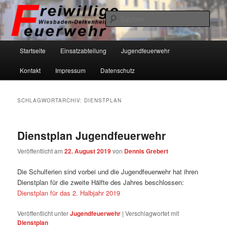
Zum
Zum
primären
sekundären
Such
Inhalt
Inhalt
springen
springen
Freiwillige Feuerwehr Wiesbaden-
Hauptmenü
Startseite
Einsatzabteilung
Jugendfeuerwehr
Delkenheim eV
Kontakt
Impressum
Datenschutz
SCHLAGWORTARCHIV:
DIENSTPLAN
Dienstplan Jugendfeuerwehr
Veröffentlicht am
22. August 2019
von
Dennis Grebert
Die Schulferien sind vorbei und die Jugendfeuerwehr hat ihren
Dienstplan für die zweite Hälfte des Jahres beschlossen:
Dienstplan für das 2. Halbjahr 2019
Veröffentlicht unter
Jugendfeuerwehr
|
Verschlagwortet mit
Dienstplan