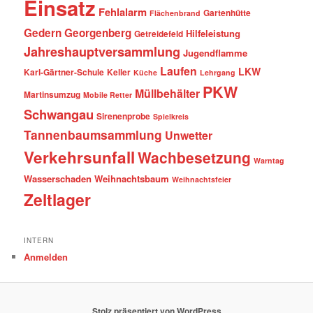
Einsatz
Fehlalarm
Gartenhütte
Flächenbrand
Gedern
Georgenberg
Hilfeleistung
Getreidefeld
Jahreshauptversammlung
Jugendflamme
Laufen
LKW
Karl-Gärtner-Schule
Keller
Küche
Lehrgang
PKW
Müllbehälter
Martinsumzug
Mobile Retter
Schwangau
Sirenenprobe
Spielkreis
Tannenbaumsammlung
Unwetter
Verkehrsunfall
Wachbesetzung
Warntag
Wasserschaden
Weihnachtsbaum
Weihnachtsfeier
Zeltlager
INTERN
Anmelden
Stolz präsentiert von WordPress