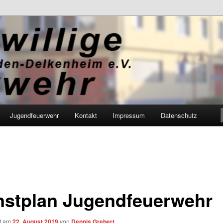
Feuerwehr Wiesbaden-Delkenhei
Jugendfeuerwehr
Kontakt
Impressum
Datenschutz
nstplan Jugendfeuerwehr
ht am
22. August 2019
von
Dennis Grebert