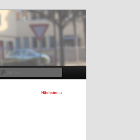
m
Suchen
Nächster
→