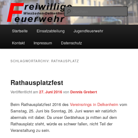
Zum
Zum
primären
sekundären
Such
Inhalt
Inhalt
springen
springen
Freiwillige Feuerwehr Wiesbaden-
Hauptmenü
Startseite
Einsatzabteilung
Jugendfeuerwehr
Delkenheim eV
Kontakt
Impressum
Datenschutz
SCHLAGWORTARCHIV:
RATHAUSPLATZ
Rathausplatzfest
Veröffentlicht am
27. Juni 2016
von
Dennis Grebert
Beim Rathausplatzfest 2016 des
Vereinsrings in Delkenheim
vom
Samstag, 25. Juni bis Sonntag, 26. Juni waren wir natürlich
abermals mit dabei. Da unser Gerätehaus ja mitten auf dem
Rathausplatz steht, würde es schwer fallen, nicht Teil der
Veranstaltung zu sein.