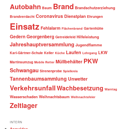
Brand
Autobahn
Brandschutzerziehung
Baum
Coronavirus
Dienstplan
Brandverdacht
Ehrungen
Einsatz
Fehlalarm
Gartenhütte
Flächenbrand
Gedern
Georgenberg
Hilfeleistung
Getreidefeld
Jahreshauptversammlung
Jugendflamme
Laufen
LKW
Karl-Gärtner-Schule
Keller
Küche
Lehrgang
PKW
Müllbehälter
Martinsumzug
Mobile Retter
Schwangau
Sirenenprobe
Spielkreis
Tannenbaumsammlung
Unwetter
Verkehrsunfall
Wachbesetzung
Warntag
Wasserschaden
Weihnachtsbaum
Weihnachtsfeier
Zeltlager
INTERN
Anmelden