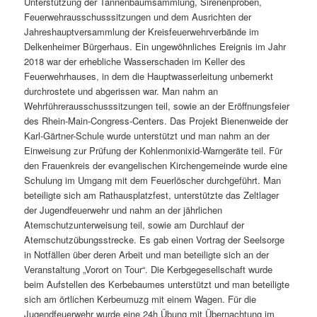
Unterstützung der Tannenbaumsammlung, Sirenenproben,
Feuerwehrausschusssitzungen und dem Ausrichten der
Jahreshauptversammlung der Kreisfeuerwehrverbände im
Delkenheimer Bürgerhaus. Ein ungewöhnliches Ereignis im Jahr
2018 war der erhebliche Wasserschaden im Keller des
Feuerwehrhauses, in dem die Hauptwasserleitung unbemerkt
durchrostete und abgerissen war. Man nahm an
Wehrführerausschusssitzungen teil, sowie an der Eröffnungsfeier
des Rhein-Main-Congress-Centers. Das Projekt Bienenweide der
Karl-Gärtner-Schule wurde unterstützt und man nahm an der
Einweisung zur Prüfung der Kohlenmonixid-Warngeräte teil. Für
den Frauenkreis der evangelischen Kirchengemeinde wurde eine
Schulung im Umgang mit dem Feuerlöscher durchgeführt. Man
beteiligte sich am Rathausplatzfest, unterstützte das Zeltlager
der Jugendfeuerwehr und nahm an der jährlichen
Atemschutzunterweisung teil, sowie am Durchlauf der
Atemschutzübungsstrecke. Es gab einen Vortrag der Seelsorge
in Notfällen über deren Arbeit und man beteiligte sich an der
Veranstaltung „Vorort on Tour“. Die Kerbgegesellschaft wurde
beim Aufstellen des Kerbebaumes unterstützt und man beteiligte
sich am örtlichen Kerbeumuzg mit einem Wagen. Für die
Jugendfeuerwehr wurde eine 24h Übung mit Übernachtung im