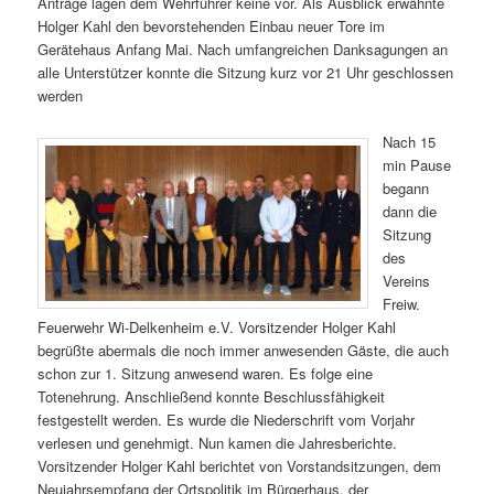
Anträge lagen dem Wehrführer keine vor. Als Ausblick erwähnte
Holger Kahl den bevorstehenden Einbau neuer Tore im
Gerätehaus Anfang Mai. Nach umfangreichen Danksagungen an
alle Unterstützer konnte die Sitzung kurz vor 21 Uhr geschlossen
werden
Nach 15
min Pause
begann
dann die
Sitzung
des
Vereins
Freiw.
Feuerwehr Wi-Delkenheim e.V. Vorsitzender Holger Kahl
begrüßte abermals die noch immer anwesenden Gäste, die auch
schon zur 1. Sitzung anwesend waren. Es folge eine
Totenehrung. Anschließend konnte Beschlussfähigkeit
festgestellt werden. Es wurde die Niederschrift vom Vorjahr
verlesen und genehmigt. Nun kamen die Jahresberichte.
Vorsitzender Holger Kahl berichtet von Vorstandsitzungen, dem
Neujahrsempfang der Ortspolitik im Bürgerhaus, der