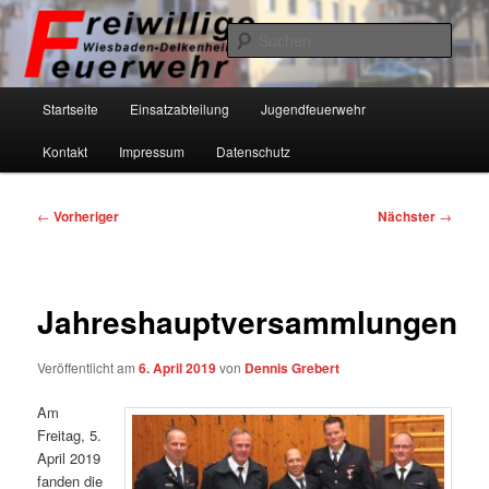
Zum
primären
Such
Inhalt
springen
Freiwillige Feuerwehr Wiesbaden-
Hauptmenü
Startseite
Einsatzabteilung
Jugendfeuerwehr
Delkenheim eV
Kontakt
Impressum
Datenschutz
Beitragsnavigation
←
Vorheriger
Nächster
→
Jahreshauptversammlungen
Veröffentlicht am
6. April 2019
von
Dennis Grebert
Am
Freitag, 5.
April 2019
fanden die