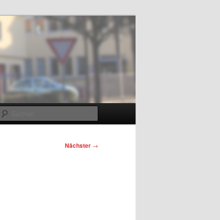
m
Suchen
Nächster
→