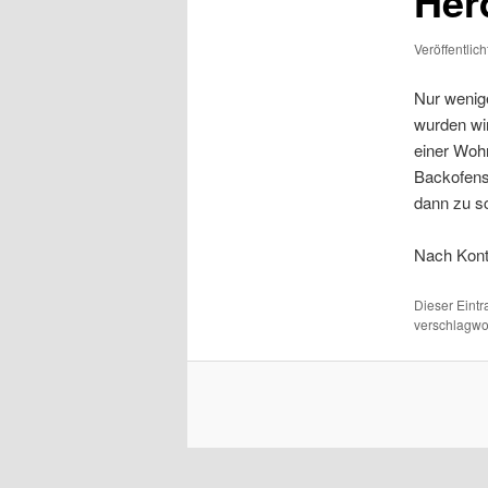
Her
Veröffentlic
Nur wenig
wurden wir
einer Wohn
Backofens 
dann zu s
Nach Kontr
Dieser Eint
verschlagwor