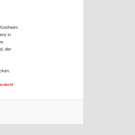
 Kostheim
ers in
es
d, der
cken.
erdacht