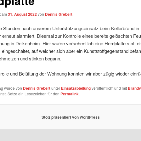
dplatte
ht am
31. August 2022
von
Dennis Grebert
e Stunden nach unserem Unterstützungseinsatz beim Kellerbrand in
 erneut alarmiert. Diesmal zur Kontrolle eines bereits gelöschten Feu
ung in Delkenheim. Hier wurde versehentlich eine Herdplatte statt d
eingeschaltet, auf welcher sich aber ein Kunststoffgegenstand befan
chmelzen und stinken begann.
olle und Belüftung der Wohnung konnten wir aber zügig wieder einrü
rag wurde von
Dennis Grebert
unter
Einsatzabteilung
veröffentlicht und mit
Brandv
tet. Setze ein Lesezeichen für den
Permalink
.
Stolz präsentiert von WordPress