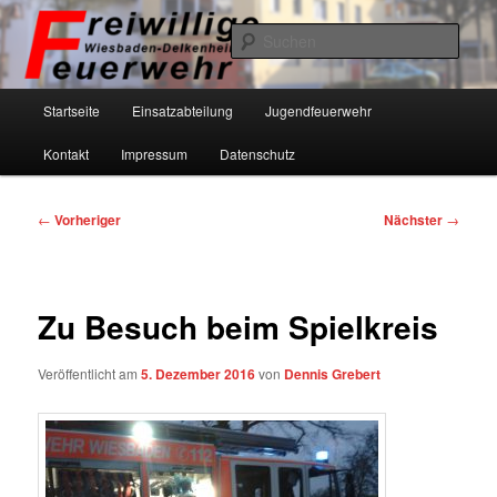
Zum
primären
Such
Inhalt
springen
Freiwillige Feuerwehr Wiesbaden-
Hauptmenü
Startseite
Einsatzabteilung
Jugendfeuerwehr
Delkenheim eV
Kontakt
Impressum
Datenschutz
Beitragsnavigation
←
Vorheriger
Nächster
→
Zu Besuch beim Spielkreis
Veröffentlicht am
5. Dezember 2016
von
Dennis Grebert