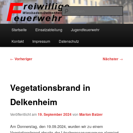
Zum
primären
Such
Inhalt
springen
Freiwillige Feuerwehr Wiesbaden-
Hauptmenü
Startseite
Einsatzabteilung
Jugendfeuerwehr
Delkenheim eV
Kontakt
Impressum
Datenschutz
Beitragsnavigation
←
Vorheriger
Nächster
→
Vegetationsbrand in
Delkenheim
Veröffentlicht am
19. September 2024
von
Marlon Balzer
Am Donnerstag, den 19.09.2024, wurden wir zu einem
Vegetationsbrand abseits der Löschwasserversorgung alarmiert.