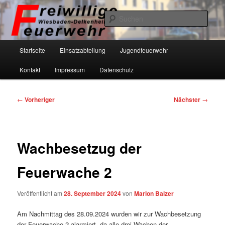
Zum
primären
Such
Inhalt
springen
Freiwillige Feuerwehr Wiesbaden-
Hauptmenü
Startseite
Einsatzabteilung
Jugendfeuerwehr
Delkenheim eV
Kontakt
Impressum
Datenschutz
Beitragsnavigation
←
Vorheriger
Nächster
→
Wachbesetzug der
Feuerwache 2
Veröffentlicht am
28. September 2024
von
Marlon Balzer
Am Nachmittag des 28.09.2024 wurden wir zur Wachbesetzung
der Feuerwache 2 alarmiert, da alle drei Wachen der