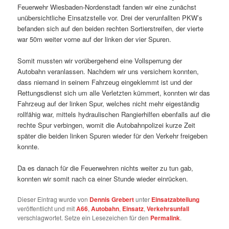
Feuerwehr Wiesbaden-Nordenstadt fanden wir eine zunächst
unübersichtliche Einsatzstelle vor. Drei der verunfallten PKW’s
befanden sich auf den beiden rechten Sortierstreifen, der vierte
war 50m weiter vorne auf der linken der vier Spuren.
Somit mussten wir vorübergehend eine Vollsperrung der
Autobahn veranlassen. Nachdem wir uns versichern konnten,
dass niemand in seinem Fahrzeug eingeklemmt ist und der
Rettungsdienst sich um alle Verletzten kümmert, konnten wir das
Fahrzeug auf der linken Spur, welches nicht mehr eigeständig
rollfähig war, mittels hydraulischen Rangierhilfen ebenfalls auf die
rechte Spur verbingen, womit die Autobahnpolizei kurze Zeit
später die beiden linken Spuren wieder für den Verkehr freigeben
konnte.
Da es danach für die Feuerwehren nichts weiter zu tun gab,
konnten wir somit nach ca einer Stunde wieder einrücken.
Dieser Eintrag wurde von
Dennis Grebert
unter
Einsatzabteilung
veröffentlicht und mit
A66
,
Autobahn
,
Einsatz
,
Verkehrsunfall
verschlagwortet. Setze ein Lesezeichen für den
Permalink
.