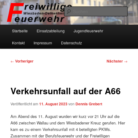
Zum
primären
Such
Inhalt
springen
Freiwillige Feuerwehr Wiesbaden-
Hauptmenü
Startseite
Einsatzabteilung
Jugendfeuerwehr
Delkenheim eV
Kontakt
Impressum
Datenschutz
Beitragsnavigation
←
Vorheriger
Nächster
→
Verkehrsunfall auf der A66
Veröffentlicht am
11. August 2023
von
Dennis Grebert
Am Abend des 11. August wurden wir kurz vor 21 Uhr auf die
A66 zwischen Wallau und dem Wiesbadener Kreuz gerufen. Hier
kam es zu einem Verkehrsunfall mit 4 beteiligten PKWs.
Zusammen mit der Berufsfeuerwehr und der Freiwilligen