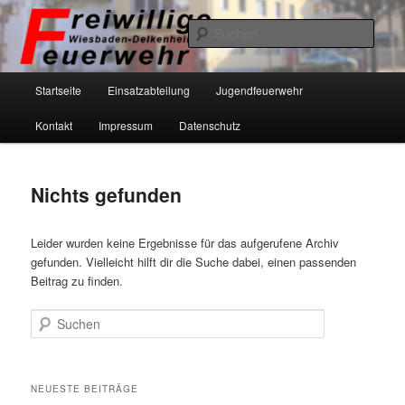
Zum
Zum
primären
sekundären
Such
Inhalt
Inhalt
springen
springen
Freiwillige Feuerwehr Wiesbaden-
Hauptmenü
Startseite
Einsatzabteilung
Jugendfeuerwehr
Delkenheim eV
Kontakt
Impressum
Datenschutz
Nichts gefunden
Leider wurden keine Ergebnisse für das aufgerufene Archiv
gefunden. Vielleicht hilft dir die Suche dabei, einen passenden
Beitrag zu finden.
Suchen
NEUESTE BEITRÄGE