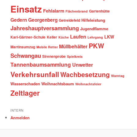
Einsatz
Fehlalarm
Gartenhütte
Flächenbrand
Gedern
Georgenberg
Hilfeleistung
Getreidefeld
Jahreshauptversammlung
Jugendflamme
Laufen
LKW
Karl-Gärtner-Schule
Keller
Küche
Lehrgang
PKW
Müllbehälter
Martinsumzug
Mobile Retter
Schwangau
Sirenenprobe
Spielkreis
Tannenbaumsammlung
Unwetter
Verkehrsunfall
Wachbesetzung
Warntag
Wasserschaden
Weihnachtsbaum
Weihnachtsfeier
Zeltlager
INTERN
Anmelden