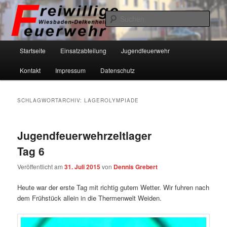
Zum
Zum
primären
sekundären
Such
Inhalt
Inhalt
springen
springen
Freiwillige Feuerwehr Wiesbaden-
Hauptmenü
Startseite
Einsatzabteilung
Jugendfeuerwehr
Delkenheim eV
Kontakt
Impressum
Datenschutz
SCHLAGWORTARCHIV:
LAGEROLYMPIADE
Jugendfeuerwehrzeltlager
Tag 6
Veröffentlicht am
31. Juli 2015
von
Dennis Grebert
Heute war der erste Tag mit richtig gutem Wetter. Wir fuhren nach
dem Frühstück allein in die Thermenwelt Weiden.