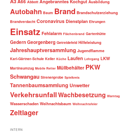
A3
A66
Angebranntes Kochgut
Ausbildung
Abbott
Brand
Autobahn
Brandschutzerziehung
Baum
Coronavirus
Dienstplan
Brandverdacht
Ehrungen
Einsatz
Fehlalarm
Gartenhütte
Flächenbrand
Gedern
Georgenberg
Hilfeleistung
Getreidefeld
Jahreshauptversammlung
Jugendflamme
Laufen
LKW
Karl-Gärtner-Schule
Keller
Küche
Lehrgang
PKW
Müllbehälter
Martinsumzug
Mobile Retter
Schwangau
Sirenenprobe
Spielkreis
Tannenbaumsammlung
Unwetter
Verkehrsunfall
Wachbesetzung
Warntag
Wasserschaden
Weihnachtsbaum
Weihnachtsfeier
Zeltlager
INTERN